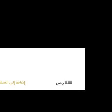
جلسة تأمل تفعيل الثراء السهل
تم التقييم
4.86
من 5
التأملات
إضافة إلى السلة
0.00
ر.س