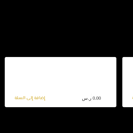
جلسة تأمل لتفعيل الإختيار الجديد
تم التقييم
4.80
من 5
التأملات
إضافة إلى السلة
0.00
ر.س