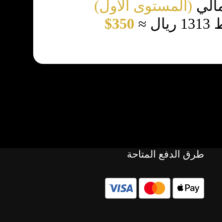
مالي
(المستوى الأول)
 ≈
350$
طرق الدفع المتاحة