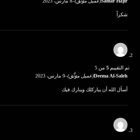
Samar Hajir
(عميل موَثَّق)
–
8 مارس، 2023
شكراً
تم التقييم
5
من 5
Deema Al-Saleh
(عميل موَثَّق)
–
9 مارس، 2023
أسأل الله أن يباركلك ويبارك فيك