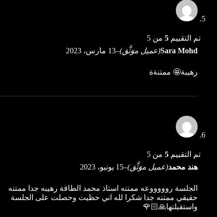
تم التقييم
5
من 5
Sara Mohd
(عميل موَثَّق)
–
13 مارس، 2023
رهيبة🤩 ممتنةة
تم التقييم
5
من 5
هند محمد
(عميل موَثَّق)
–
15 يونيو، 2023
الجلسة روووووعه ممتنه استاذ محمد الطاقة رهيبه جدا ممتنه
حقيقي ممتنه جدا شكرا لله اني حظيت وحصلت على الجلسة
واستقبلتها🙏🏻🌹