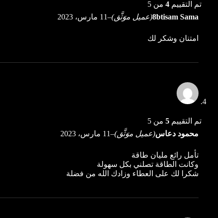
تم التقييم
4
من 5
8btisam Sama
(عميل موَثَّق)
–
11 مارس، 2023
امتنان وشكر لك
تم التقييم
5
من 5
محمود دعاس
(عميل موَثَّق)
–
11 مارس، 2023
تأمل رائع مليان طاقة
وكانت الطاقة تصلني بكل سهولة
شكرا لك على العطاء وزادك الله من فضلة